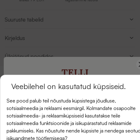
Suuruste tabelid
Kirjeldus
Ülejäänud poodides
TELLI
Arvustused
Veebilehel on kasutatud küpsiseid.
UUDISKIRI
See pood palub teil nõustuda küpsistega jõudluse,
sotsiaalmeedia ja reklaami eesmärgil. Kolmandate osapoolte
ja saate -5% allahindlust oma esimesest tellimusest.
sotsiaalmeedia- ja reklaamiküpsiseid kasutatakse teile
sotsiaalmeedia funktsioonide ja isikupärastatud reklaamide
pakkumiseks. Kas nõustute nende küpsiste ja nendega seotu
isikuandmete töötlemisega?
E-post