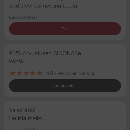
uudistest esimesena teada
Telli
93% Arvustused SIDONASe
kohta
4.8 - Keskmine hinnang
Loe arvustusi
Vajad abi?
Helista meile!