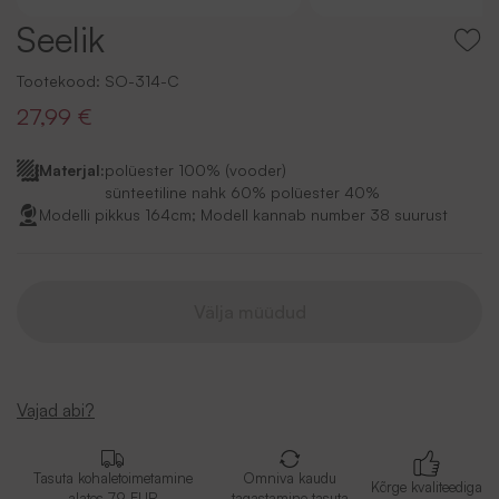
Seelik
Tootekood:
SO-314-C
27,99 €
Materjal:
polüester 100% (vooder)
sünteetiline nahk 60% polüester 40%
Modelli pikkus 164cm; Modell kannab number 38 suurust
Välja müüdud
Vajad abi?
Tasuta kohaletoimetamine
Omniva kaudu
Kõrge kvaliteediga
alates 79 EUR
tagastamine tasuta