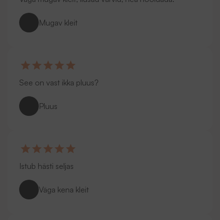
Mugav kleit
See on vast ikka pluus?
Pluus
Istub hästi seljas
Väga kena kleit