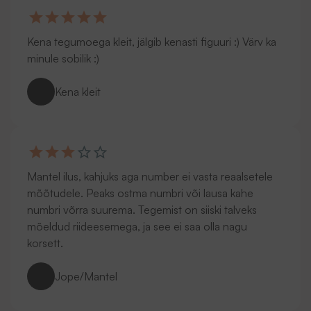
Kena tegumoega kleit, jälgib kenasti figuuri :) Värv ka
minule sobilik :)
Kena kleit
Mantel ilus, kahjuks aga number ei vasta reaalsetele
mõõtudele. Peaks ostma numbri või lausa kahe
numbri võrra suurema. Tegemist on siiski talveks
mõeldud riideesemega, ja see ei saa olla nagu
korsett.
Jope/Mantel