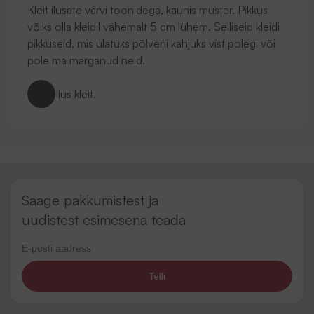
Kleit ilusate värvi toonidega, kaunis muster. Pikkus
võiks olla kleidil vähemalt 5 cm lühem. Selliseid kleidi
pikkuseid, mis ulatuks põlveni kahjuks vist polegi või
pole ma märganud neid.
Ilus kleit.
Saage pakkumistest ja
uudistest esimesena teada
Telli