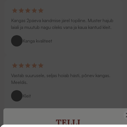
Kangas 2päeva kandmise järel topiline. Muster hajub
laiali ja muutub nagu oleks vana ja kaua kantud kleit.
Kanga kvaliteet
Vastab suurusele, seljas hoiab hästi, põnev kangas.
Meeldis.
Kleit
TELLI