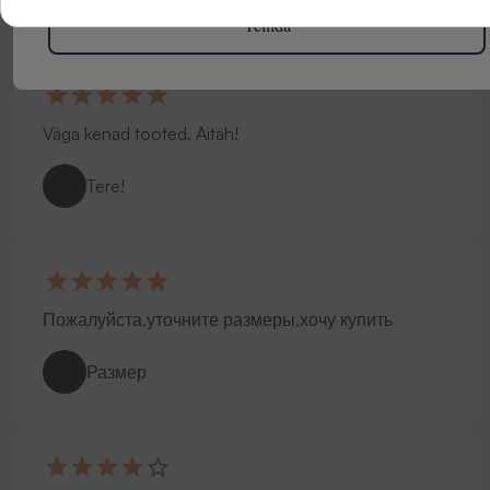
Ilus kleit
Tellida
Väga kenad tooted. Aitäh!
Tere!
Пожалуйста,уточните размеры,хочу купить
Размер