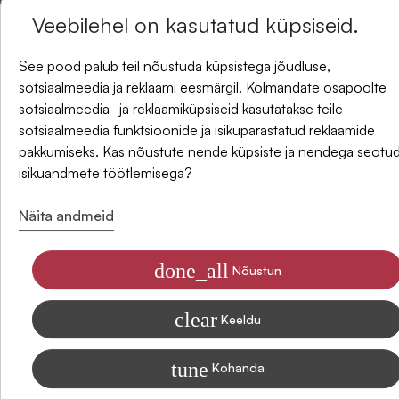
Tellisin emale, oluline tema jaoks oli materjali koostis
Veebilehel on kasutatud küpsiseid.
(lina 30%) Seljas istus kenasti. Ta jäi väga rahule .
UUDISKIRI
See pood palub teil nõustuda küpsistega jõudluse,
Kleit
sotsiaalmeedia ja reklaami eesmärgil. Kolmandate osapoolte
ja saate -5% allahindlust oma esimesest tellimusest.
sotsiaalmeedia- ja reklaamiküpsiseid kasutatakse teile
sotsiaalmeedia funktsioonide ja isikupärastatud reklaamide
pakkumiseks. Kas nõustute nende küpsiste ja nendega seotu
isikuandmete töötlemisega?
E-post
Tellisin emale, talle meeldis materjal ja sobis ka hästi.
Näita andmeid
Kleit
done_all
Nõustun
Olen nõus saama SIDONASE uudiseid e-posti
clear
Keeldu
Vastab tellitud suurusele, materjal meeldiv, istub seljas
Teavet selle kohta, kuidas me andmeid turunduslikel eesmärkidel
töötleme, leiate meie privaatsuspoliitikast.
hästi. Olen rahul!
tune
Kohanda