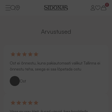
0
Arvustused
Ost ei õnnestu, kuna pakiautomaati valikut Tallinna ei
õnnestu teha, seega ei saa lõpetada ostu
Ost
Väga mugav kleit, ilusad värvid, hea hooldada.