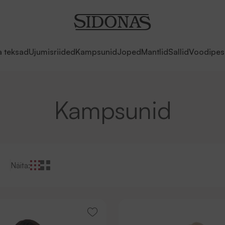
a teksad
Ujumisriided
Kampsunid
Joped
Mantlid
Sallid
Voodipes
Kampsunid
Näita: