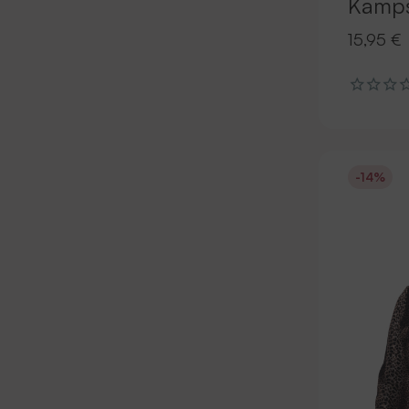
Kamp
15,95 €
-14%