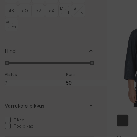
M
S
48
50
52
54
L
M
XL
2XL
Hind
Alates
Kuni
Varrukate pikkus
Pikad,
Poolpikad