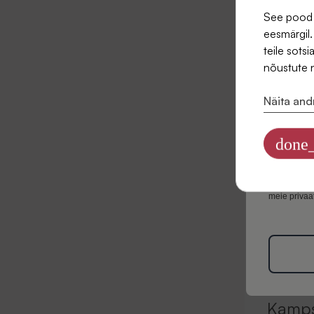
See pood p
eesmärgil.
E-post
teile sots
nõustute 
Näita an
Olen 
uudise
done_
Teavet sell
turunduslike
meie privaat
Kamp