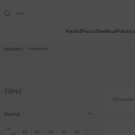
Kleidid
Pluusid
Seelikud
Püksid j
Avalehele
Kampsunid
Filtrid
24 toodet
Suurus
2XL
38
40
42
44
46
3XL