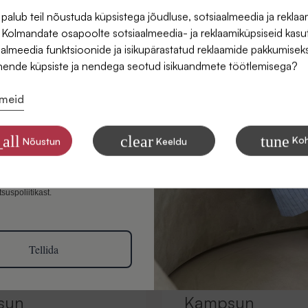
alub teil nõustuda küpsistega jõudluse, sotsiaalmeedia ja reklaa
 Kolmandate osapoolte sotsiaalmeedia- ja reklaamiküpsiseid kasu
iaalmeedia funktsioonide ja isikupärastatud reklaamide pakkumisek
nende küpsiste ja nendega seotud isikuandmete töötlemisega?
dmeid
nõus saama SIDONASE
id e-posti
all
clear
tune
Ko
Nõustun
Keeldu
e kohta, kuidas me andmeid
l eesmärkidel töötleme, leiate
suspoliitikast.
Tellida
sun
Kampsun