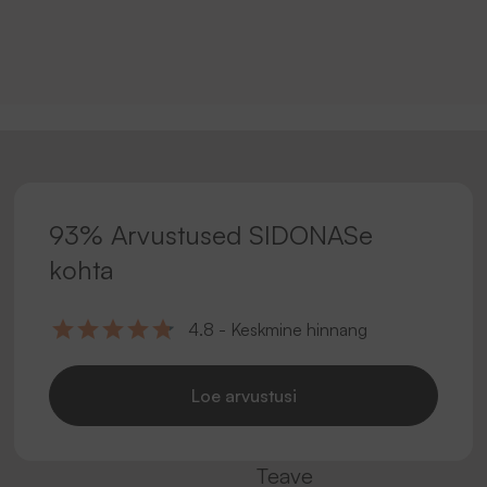
93% Arvustused SIDONASe
kohta
4.8 - Keskmine hinnang
Loe arvustusi
Teave