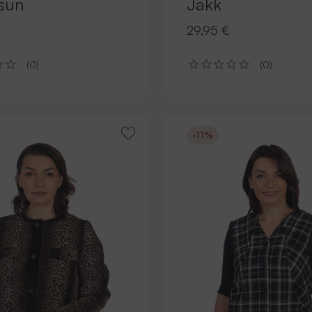
sun
Jakk
29,95 €
(0)
(0)
-11%