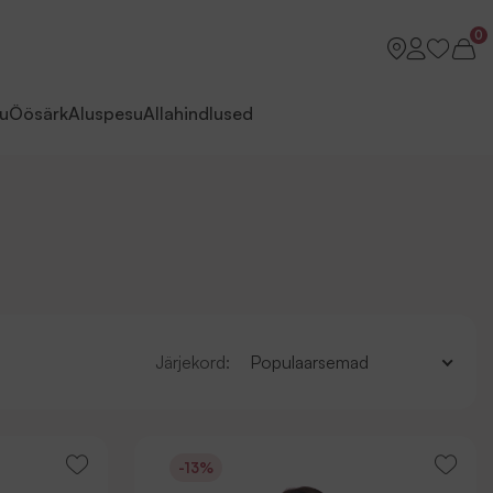
0
u
Öösärk
Aluspesu
Allahindlused
Järjekord:
Populaarsemad
-13%