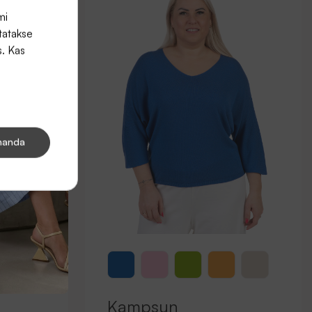
mi
tatakse
s. Kas
handa
Kampsun