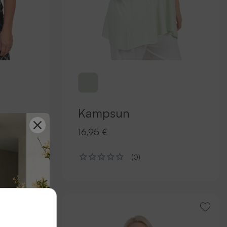
Kampsun
16,95 €
(0)