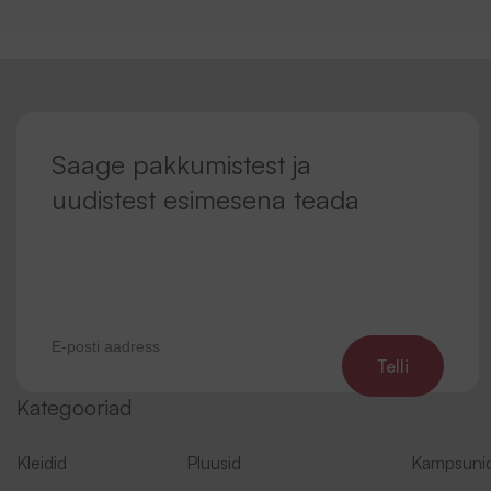
Saage pakkumistest ja
uudistest esimesena teada
Telli
Kategooriad
Kleidid
Pluusid
Kampsuni