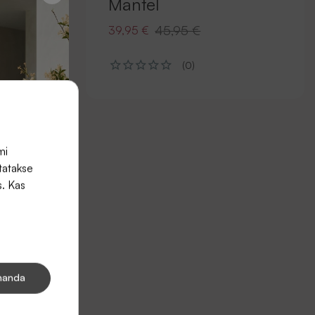
Mantel
45,95 €
39,95 €
(0)
mi
tatakse
s. Kas
handa