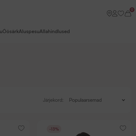
0
u
Öösärk
Aluspesu
Allahindlused
Järjekord:
Populaarsemad
-13%