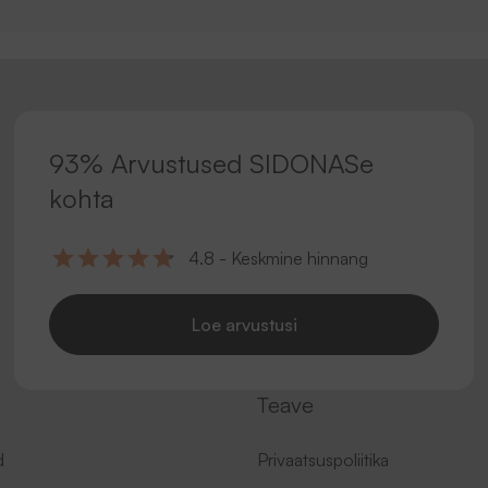
93% Arvustused SIDONASe
kohta
4.8 - Keskmine hinnang
Loe arvustusi
Teave
d
Privaatsuspoliitika