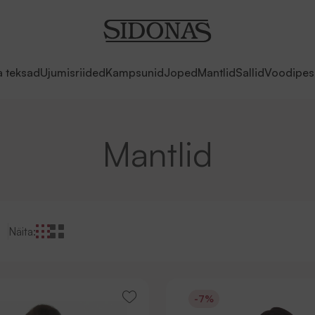
a teksad
Ujumisriided
Kampsunid
Joped
Mantlid
Sallid
Voodipes
Mantlid
Näita:
-7%