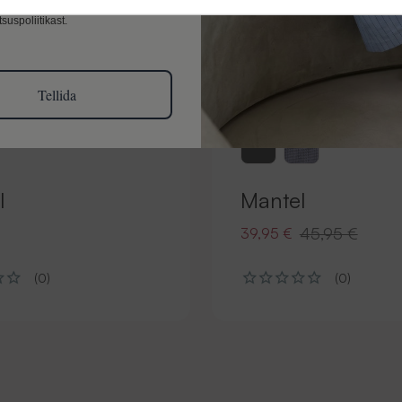
l eesmärkidel töötleme, leiate
suspoliitikast.
Tellida
l
Mantel
45,95 €
39,95 €
(0)
(0)