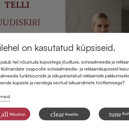
l
Mantel
TELLI
59,95 €
42,95 €
39,95 €
UUDISKIRI
(0)
(0)
ate -5% allahindlust oma
lehel on kasutatud küpsiseid.
imesest tellimusest.
-13%
alub teil nõustuda küpsistega jõudluse, sotsiaalmeedia ja reklaa
 Kolmandate osapoolte sotsiaalmeedia- ja reklaamiküpsiseid kasu
iaalmeedia funktsioonide ja isikupärastatud reklaamide pakkumisek
nende küpsiste ja nendega seotud isikuandmete töötlemisega?
dmeid
nõus saama SIDONASE
id e-posti
all
clear
tune
Ko
Nõustun
Keeldu
e kohta, kuidas me andmeid