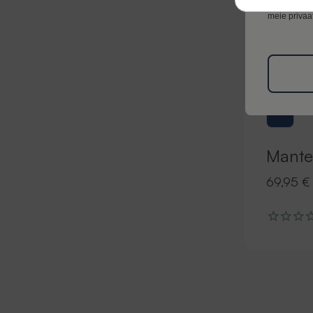
turunduslike
meie privaat
Mante
69,95 €