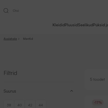
Kleidid
Pluusid
Seelikud
Püksid j
Avalehele
Mantlid
Filtrid
5 toodet
Suurus
-17%
38
40
42
44