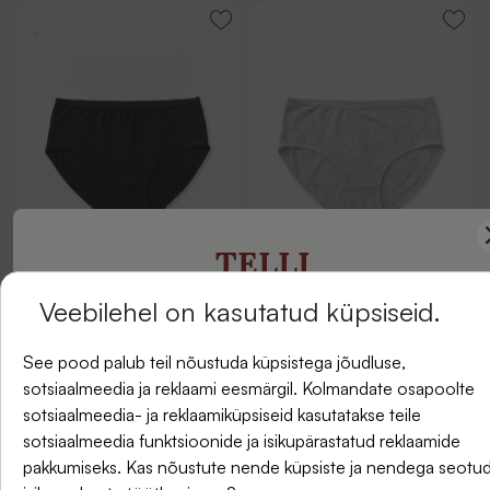
TELLI
Veebilehel on kasutatud küpsiseid.
UUDISKIRI
See pood palub teil nõustuda küpsistega jõudluse,
sotsiaalmeedia ja reklaami eesmärgil. Kolmandate osapoolte
Pesu
Pesu
ja saate -5% allahindlust oma esimesest tellimusest.
sotsiaalmeedia- ja reklaamiküpsiseid kasutatakse teile
sotsiaalmeedia funktsioonide ja isikupärastatud reklaamide
1,70 €
1,70 €
pakkumiseks. Kas nõustute nende küpsiste ja nendega seotu
(0)
(0)