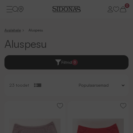
0
Avalehele
Aluspesu
Aluspesu
Filtrid
0
23 toodet
Populaarsemad