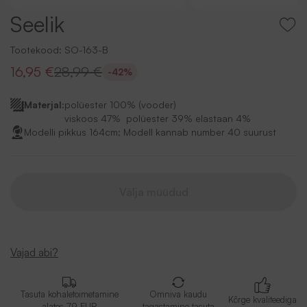
Seelik
Tootekood:
SO-163-B
16,95 €
28,99 €
-42%
Materjal:
polüester 100% (vooder)
viskoos 47% polüester 39% elastaan 4%
Modelli pikkus 164cm; Modell kannab number 40 suurust
Välja müüdud
Vajad abi?
Tasuta kohaletoimetamine
Omniva kaudu
Kõrge kvaliteediga
alates 79 EUR
tagastamine tasuta