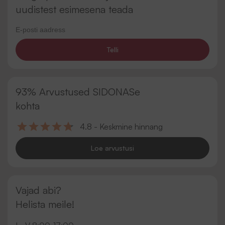
uudistest esimesena teada
Telli
93% Arvustused SIDONASe
kohta
4.8 - Keskmine hinnang
Loe arvustusi
Vajad abi?
Helista meile!