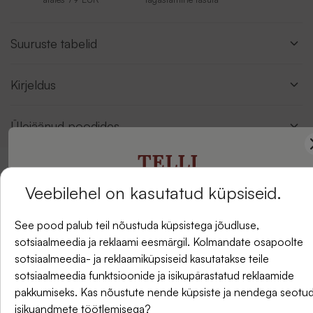
Suuruste tabelid
Kirjeldus
Ülejäänud poodides
TELLI
Arvustused
Veebilehel on kasutatud küpsiseid.
UUDISKIRI
See pood palub teil nõustuda küpsistega jõudluse,
sotsiaalmeedia ja reklaami eesmärgil. Kolmandate osapoolte
ja saate -5% allahindlust oma esimesest tellimusest.
sotsiaalmeedia- ja reklaamiküpsiseid kasutatakse teile
sotsiaalmeedia funktsioonide ja isikupärastatud reklaamide
pakkumiseks. Kas nõustute nende küpsiste ja nendega seotu
isikuandmete töötlemisega?
E-post