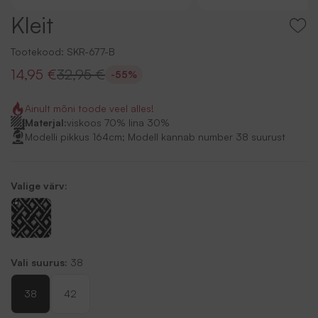
Kleit
Tootekood:
SKR-677-B
14,95 €
32,95 €
-55%
Ainult mõni toode veel alles!
Materjal:
viskoos 70% lina 30%
Modelli pikkus 164cm; Modell kannab number 38 suurust
Valige värv:
Vali suurus:
38
38
42