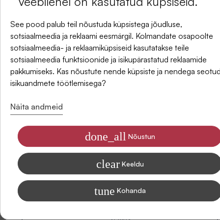
Veebilehel on kasutatud küpsiseid.
UUDISKIRI
See pood palub teil nõustuda küpsistega jõudluse,
Kohaletoimetamise viisid
sotsiaalmeedia ja reklaami eesmärgil. Kolmandate osapoolte
ja saate -5% allahindlust oma esimesest tellimusest.
sotsiaalmeedia- ja reklaamiküpsiseid kasutatakse teile
sotsiaalmeedia funktsioonide ja isikupärastatud reklaamide
Arvustused
pakkumiseks. Kas nõustute nende küpsiste ja nendega seotu
isikuandmete töötlemisega?
E-post
Näita andmeid
done_all
Nõustun
Olen nõus saama SIDONASE uudiseid e-posti
clear
Keeldu
Teavet selle kohta, kuidas me andmeid turunduslikel eesmärkidel
töötleme, leiate meie privaatsuspoliitikast.
tune
Kohanda
Olge esimene, kes sellele tootele arvustuse annab. Teie
arvamus on meile väga oluline ja aitab teistel klientidel
Tellida