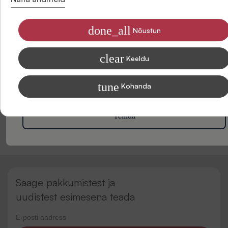
Olge esimene, kes sellele tootele arvustuse annab. Teie
arvamus on meile väga oluline ja aitab teistel klientidel
done_all
Nõustun
otsustada.
Olen nõus saama SIDONASE uudiseid e-posti
See võtab vaid minuti!
clear
Keeldu
Teavet selle kohta, kuidas me andmeid turunduslikel eesmärkidel
töötleme, leiate meie privaatsuspoliitikast.
tune
Kohanda
Kirjuta arvustus
Tellida
Saage pakkumistest ja
uudistest esimesena teada