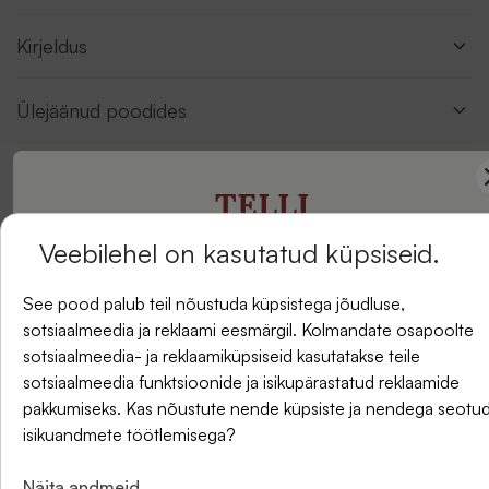
Kirjeldus
Ülejäänud poodides
TELLI
Arvustused
Veebilehel on kasutatud küpsiseid.
UUDISKIRI
See pood palub teil nõustuda küpsistega jõudluse,
sotsiaalmeedia ja reklaami eesmärgil. Kolmandate osapoolte
ja saate -5% allahindlust oma esimesest tellimusest.
sotsiaalmeedia- ja reklaamiküpsiseid kasutatakse teile
sotsiaalmeedia funktsioonide ja isikupärastatud reklaamide
pakkumiseks. Kas nõustute nende küpsiste ja nendega seotu
isikuandmete töötlemisega?
E-post
Näita andmeid