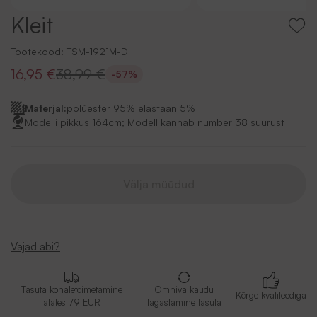
Kleit
Tootekood:
TSM-1921M-D
16,95 €
38,99 €
-57%
Materjal:
polüester 95% elastaan 5%
Modelli pikkus 164cm; Modell kannab number 38 suurust
Välja müüdud
Vajad abi?
Tasuta kohaletoimetamine
Omniva kaudu
Kõrge kvaliteediga
alates 79 EUR
tagastamine tasuta