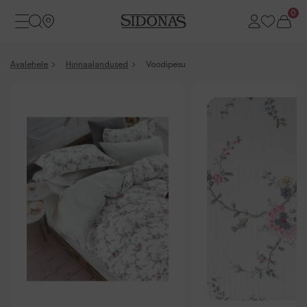
0
Avalehele
Hinnaalandused
Voodipesu