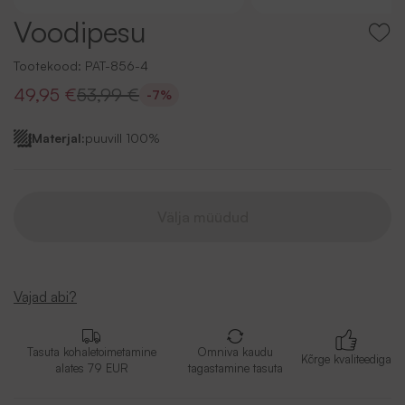
Voodipesu
Tootekood:
PAT-856-4
49,95 €
53,99 €
-7%
Materjal:
puuvill 100%
Välja müüdud
Vajad abi?
Tasuta kohaletoimetamine
Omniva kaudu
Kõrge kvaliteediga
alates 79 EUR
tagastamine tasuta