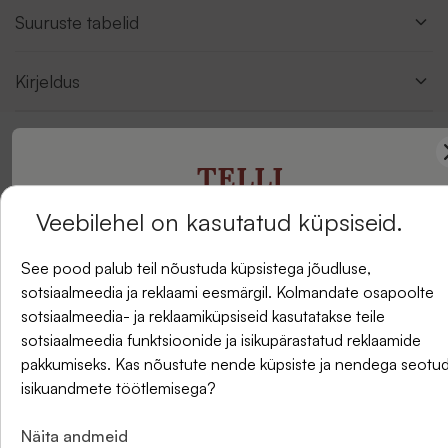
Suuruste tabelid
Kirjeldus
TELLI
Arvustused
Veebilehel on kasutatud küpsiseid.
UUDISKIRI
See pood palub teil nõustuda küpsistega jõudluse,
sotsiaalmeedia ja reklaami eesmärgil. Kolmandate osapoolte
ja saate -5% allahindlust oma esimesest tellimusest.
sotsiaalmeedia- ja reklaamiküpsiseid kasutatakse teile
sotsiaalmeedia funktsioonide ja isikupärastatud reklaamide
pakkumiseks. Kas nõustute nende küpsiste ja nendega seotu
isikuandmete töötlemisega?
E-post
Näita andmeid
Olge esimene, kes sellele tootele arvustuse annab. Teie