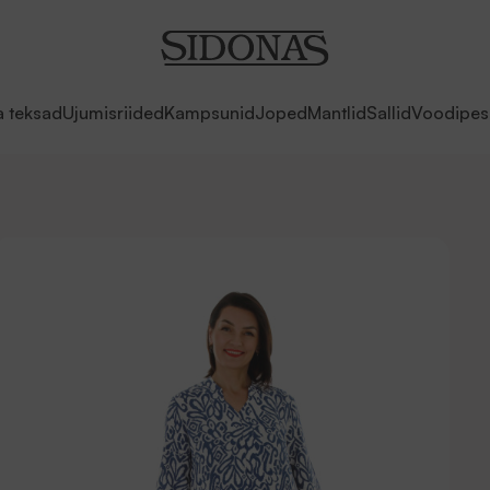
a teksad
Ujumisriided
Kampsunid
Joped
Mantlid
Sallid
Voodipes