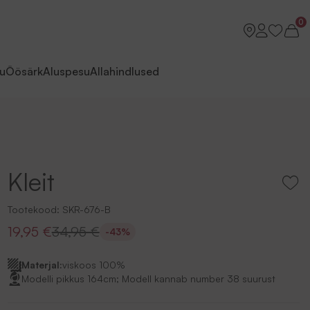
0
u
Öösärk
Aluspesu
Allahindlused
Kleit
Tootekood:
SKR-676-B
19,95 €
34,95 €
-43%
Materjal:
viskoos 100%
Modelli pikkus 164cm; Modell kannab number 38 suurust