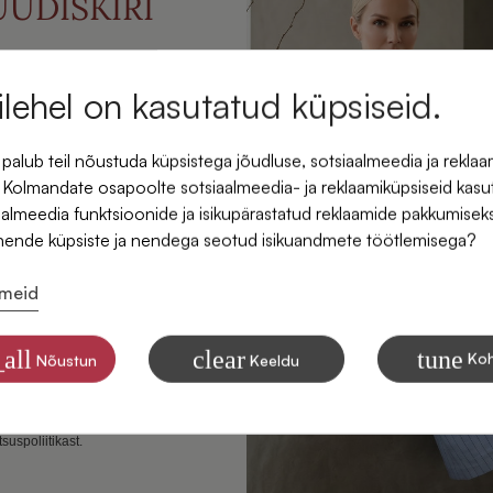
UUDISKIRI
ate -5% allahindlust oma
lehel on kasutatud küpsiseid.
imesest tellimusest.
alub teil nõustuda küpsistega jõudluse, sotsiaalmeedia ja reklaa
 Kolmandate osapoolte sotsiaalmeedia- ja reklaamiküpsiseid kasu
iaalmeedia funktsioonide ja isikupärastatud reklaamide pakkumisek
nende küpsiste ja nendega seotud isikuandmete töötlemisega?
dmeid
nõus saama SIDONASE
id e-posti
all
clear
tune
Ko
Nõustun
Keeldu
e kohta, kuidas me andmeid
l eesmärkidel töötleme, leiate
suspoliitikast.