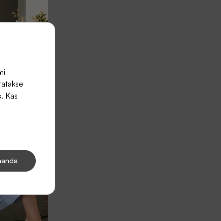
mi
tatakse
s. Kas
handa