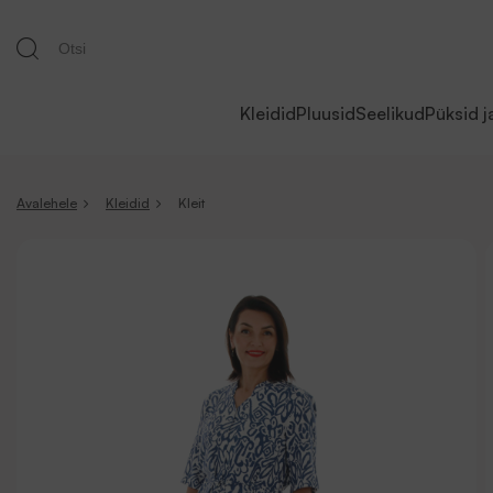
Kleidid
Pluusid
Seelikud
Püksid j
Avalehele
Kleidid
Kleit