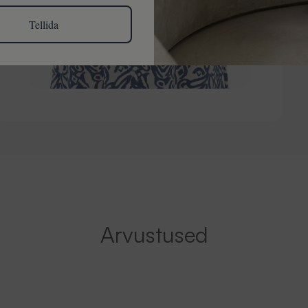
Tellida
Arvustused