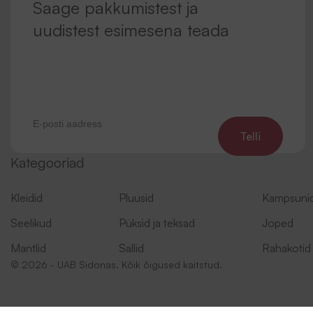
Saage pakkumistest ja
uudistest esimesena teada
Telli
Kategooriad
Kleidid
Pluusid
Kampsuni
Seelikud
Püksid ja teksad
Joped
Mantlid
Sallid
Rahakotid
© 2026 - UAB Sidonas. Kõik õigused kaitstud.