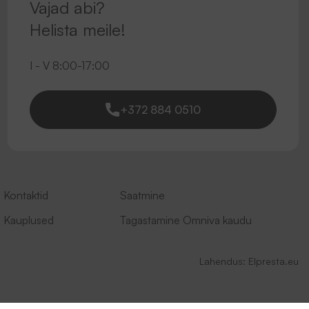
Vajad abi?
Helista meile!
I - V 8:00-17:00
+372 884 0510
Kontaktid
Saatmine
Kauplused
Tagastamine Omniva kaudu
Lahendus:
Elpresta.eu