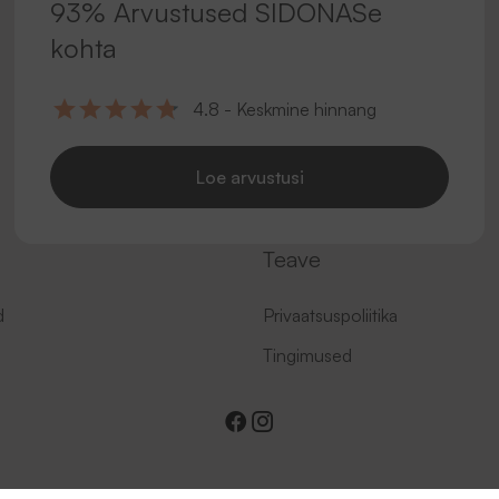
93% Arvustused SIDONASe
kohta
4.8 - Keskmine hinnang
Loe arvustusi
Teave
d
Privaatsuspoliitika
Tingimused