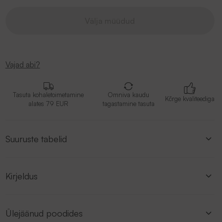
Välja müüdud
Vajad abi?
Tasuta kohaletoimetamine
Omniva kaudu
Kõrge kvaliteediga
alates 79 EUR
tagastamine tasuta
Suuruste tabelid
Kirjeldus
Ülejäänud poodides